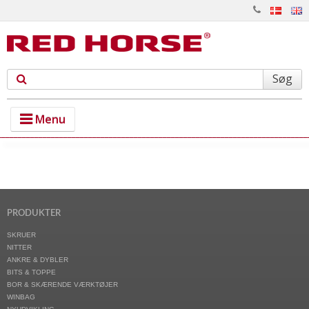
Søg
Menu
PRODUKTER
TEKNOLOGI
OM RED HORSE
PRODUKTER
KONTAKT
SKRUER
NITTER
ANKRE & DYBLER
BITS & TOPPE
BOR & SKÆRENDE VÆRKTØJER
WINBAG