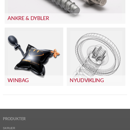
ANKRE & DYBLER
WINBAG
NYUDVIKLING
PRODUKTER
SKRUER